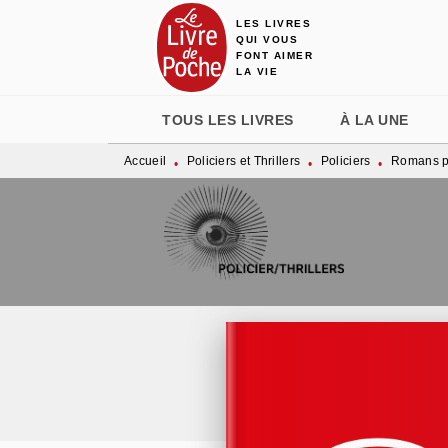
LES LIVRES
MENU
RECHERCHE
CONTENU
QUI VOUS
FONT AIMER
LA VIE
TOUS LES LIVRES
À LA UNE
Accueil
Policiers et Thrillers
Policiers
Romans po
•
•
•