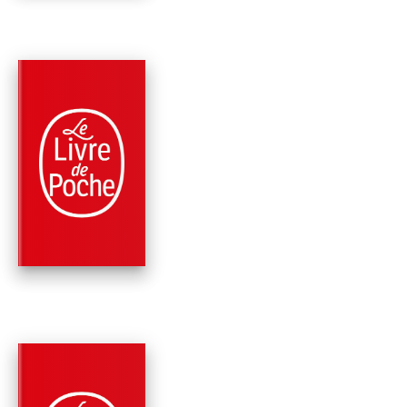
PARUTION : 08/01/2020
448 PAGES
POLICIERS
PRENDS MA MAIN
Megan Abbott
PARUTION : 23/08/2017
416 PAGES