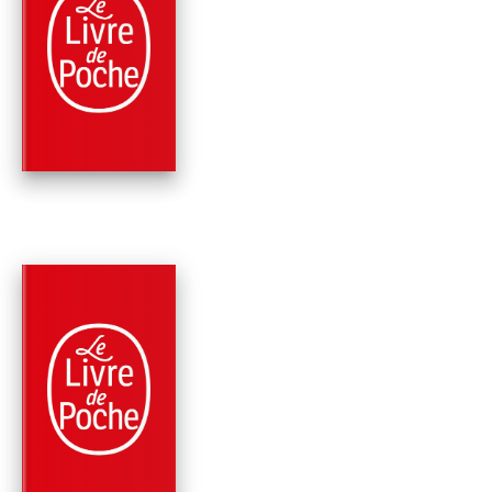
THRILLER
AVANT QUE TOUT S
BRISE
Megan Abbott
PARUTION : 09/03/2011
320 PAGES
THRILLER
ABSENTE
Megan Abbott