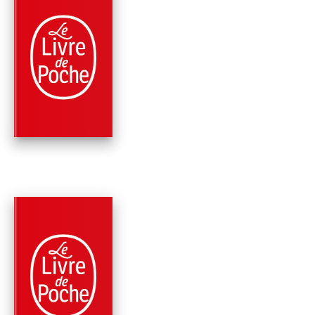
PARUTION : 08/01/2020
448 PAGES
POLICIERS
PRENDS MA MAIN
Megan Abbott
PARUTION : 23/08/2017
416 PAGES
THRILLER
AVANT QUE TOUT S
BRISE