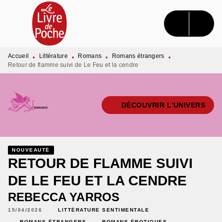
MENU
RECHERCHE
CONTENU
PIED DE PAGE
Accueil
Littérature
Romans
Romans étrangers
•
•
•
•
Retour de flamme suivi de Le Feu et la cendre
DÉCOUVRIR L'UNIVERS
NOUVEAUTÉ
RETOUR DE FLAMME SUIVI
DE LE FEU ET LA CENDRE
REBECCA YARROS
15/04/2026
LITTÉRATURE SENTIMENTALE
ROMANS ÉTRANGERS
ROMANS ÉROTIQUES