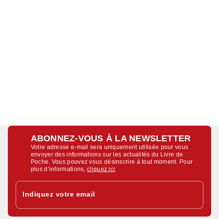
ABONNEZ-VOUS À LA NEWSLETTER
Votre adresse e-mail sera uniquement utilisée pour vous
envoyer des informations sur les actualités du Livre de
Poche. Vous pouvez vous désinscrire à tout moment. Pour
plus d’informations,
cliquez ici
.
Indiquez votre email