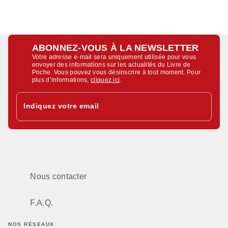
ABONNEZ-VOUS À LA NEWSLETTER
Votre adresse e-mail sera uniquement utilisée pour vous
envoyer des informations sur les actualités du Livre de
Poche. Vous pouvez vous désinscrire à tout moment. Pour
plus d’informations,
cliquez ici
.
Indiquez votre email
Nous contacter
F.A.Q.
NOS RÉSEAUX