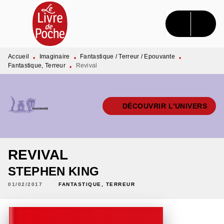
MENU
RECHERCHE
CONTENU
PIED DE PAGE
Accueil
Imaginaire
Fantastique / Terreur / Epouvante
•
•
•
Fantastique, Terreur
Revival
•
DÉCOUVRIR L'UNIVERS
REVIVAL
STEPHEN KING
01/02/2017
FANTASTIQUE, TERREUR