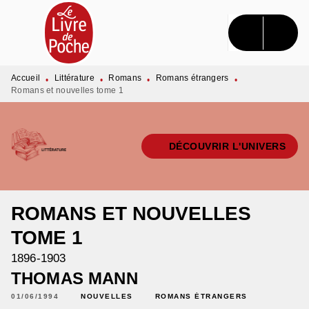
MENU
RECHERCHE
CONTENU
PIED DE PAGE
Accueil
Littérature
Romans
Romans étrangers
•
•
•
•
Romans et nouvelles tome 1
DÉCOUVRIR L'UNIVERS
ROMANS ET NOUVELLES
TOME 1
1896-1903
THOMAS MANN
01/06/1994
NOUVELLES
ROMANS ÉTRANGERS