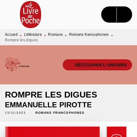
MENU
RECHERCHE
CONTENU
PIED DE PAGE
Accueil
Littérature
Romans
Romans francophones
•
•
•
•
Rompre les digues
DÉCOUVRIR L'UNIVERS
ROMPRE LES DIGUES
EMMANUELLE PIROTTE
15/11/2023
ROMANS FRANCOPHONES