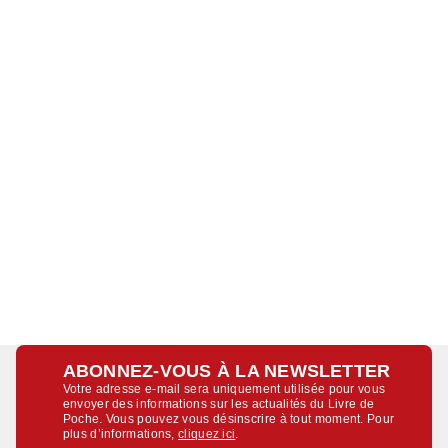
ABONNEZ-VOUS À LA NEWSLETTER
Votre adresse e-mail sera uniquement utilisée pour vous
envoyer des informations sur les actualités du Livre de
Poche. Vous pouvez vous désinscrire à tout moment. Pour
plus d’informations,
cliquez ici
.