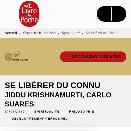
MENU
RECHERCHE
CONTENU
PIED DE PAGE
Accueil
Sciences humaines
Spiritualité
Se libérer du connu
•
•
•
DÉCOUVRIR L'UNIVERS
SE LIBÉRER DU CONNU
JIDDU KRISHNAMURTI
,
CARLO
SUARES
27/09/1995
SPIRITUALITÉ
PHILOSOPHIE
DÉVELOPPEMENT PERSONNEL