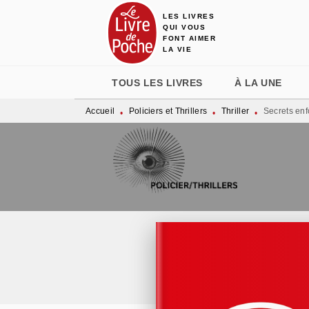
LES LIVRES
MENU
RECHERCHE
CONTENU
QUI VOUS
FONT AIMER
LA VIE
TOUS LES LIVRES
À LA UNE
Accueil
Policiers et Thrillers
Thriller
Secrets enf
•
•
•