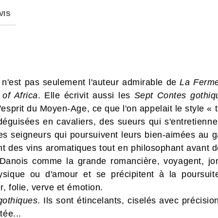
VIS
 n'est pas seulement l'auteur admirable de
La Ferme
 of Africa
. Elle écrivit aussi les
Sept Contes gothiq
'esprit du Moyen-Age, ce que l'on appelait le style «
 déguisées en cavaliers, des sueurs qui s'entretienn
des seigneurs qui poursuivent leurs bien-aimées au 
nt des vins aromatiques tout en philosophant avant de
Danois comme la grande romancière, voyagent, jon
ysique ou d'amour et se précipitent à la poursu
, folie, verve et émotion.
gothiques
. Ils sont étincelants, ciselés avec précisi
itée...