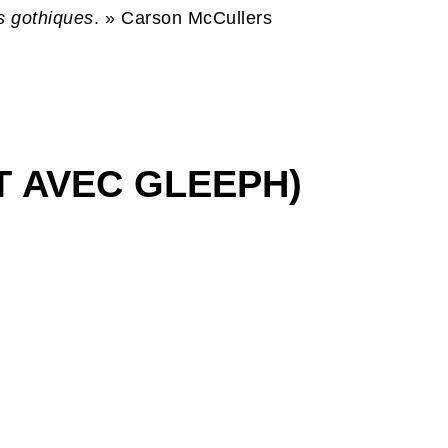
s gothiques
. » Carson McCullers
T AVEC GLEEPH)