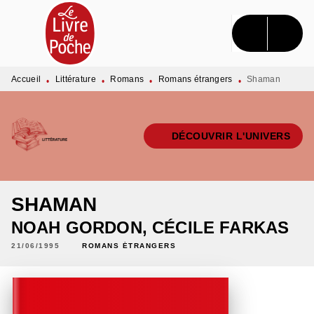
MENU
RECHERCHE
CONTENU
PIED DE PAGE
Accueil
Littérature
Romans
Romans étrangers
Shaman
•
•
•
•
DÉCOUVRIR L'UNIVERS
SHAMAN
NOAH GORDON
,
CÉCILE FARKAS
21/06/1995
ROMANS ÉTRANGERS