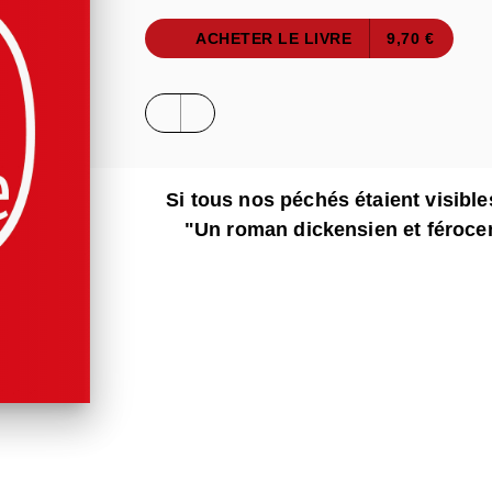
ACHETER LE LIVRE
9,70 €
Si tous nos péchés étaient visibl
"Un roman dickensien et féroc