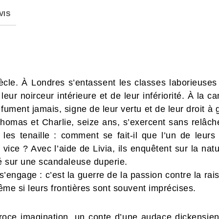
VIS
iècle. À Londres s’entassent les classes laborieuse
eur noirceur intérieure et de leur infériorité. À la c
 fument jamais, signe de leur vertu et de leur droit à
Thomas et Charlie, seize ans, s’exercent sans relâch
les tenaille : comment se fait-il que l’un de leurs 
vice ? Avec l’aide de Livia, ils enquêtent sur la nat
dé sur une scandaleuse duperie.
 s’engage : c’est la guerre de la passion contre la ra
même si leurs frontières sont souvent imprécises.
éroce imagination, un conte d’une audace dickensie