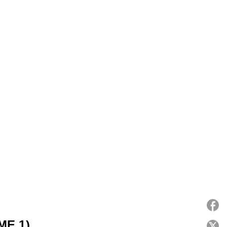
ME 1)
P