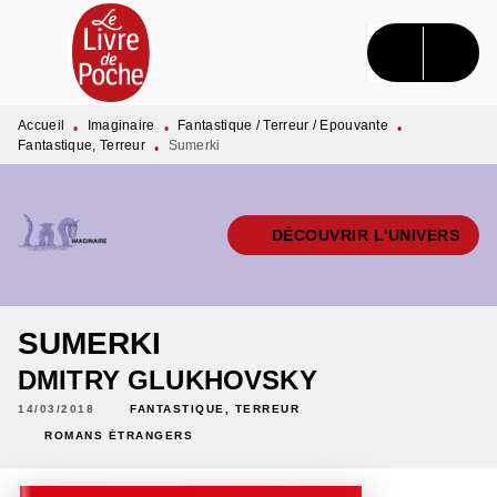
MENU
RECHERCHE
CONTENU
PIED DE PAGE
Accueil
Imaginaire
Fantastique / Terreur / Epouvante
•
•
•
Fantastique, Terreur
Sumerki
•
DÉCOUVRIR L'UNIVERS
SUMERKI
DMITRY GLUKHOVSKY
14/03/2018
FANTASTIQUE, TERREUR
ROMANS ÉTRANGERS