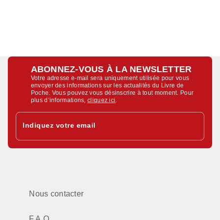
ABONNEZ-VOUS À LA NEWSLETTER
Votre adresse e-mail sera uniquement utilisée pour vous
envoyer des informations sur les actualités du Livre de
Poche. Vous pouvez vous désinscrire à tout moment. Pour
plus d’informations,
cliquez ici
.
Indiquez votre email
Nous contacter
F.A.Q.