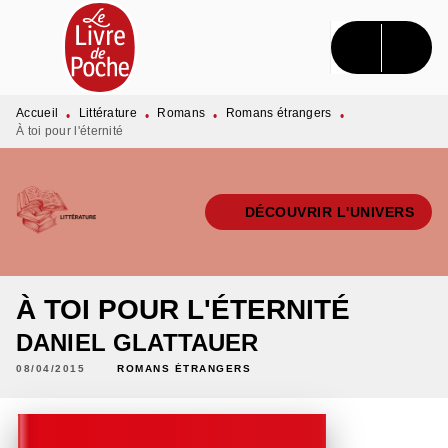
MENU
RECHERCHE
CONTENU
PIED DE PAGE
Accueil
Littérature
Romans
Romans étrangers
•
•
•
•
À toi pour l'éternité
DÉCOUVRIR L'UNIVERS
À TOI POUR L'ÉTERNITÉ
DANIEL GLATTAUER
08/04/2015
ROMANS ÉTRANGERS