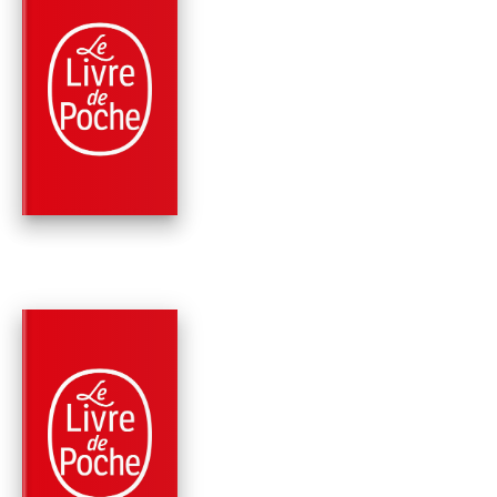
PARUTION : 20/01/2010
256 PAGES
ROMANS
À MÉLIE SANS MÉL
Barbara Constantine
PARUTION : 31/10/2018
224 PAGES
RÉCITS / TÉMOIGNAGES
PETITS PORTRAITS 
TRÈS GRANDES
PERSONNES