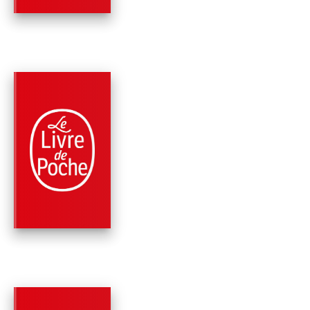
PARUTION : 17/04/2013
288 PAGES
ROMANS
ET PUIS, PAULETTE .
Barbara Constantine