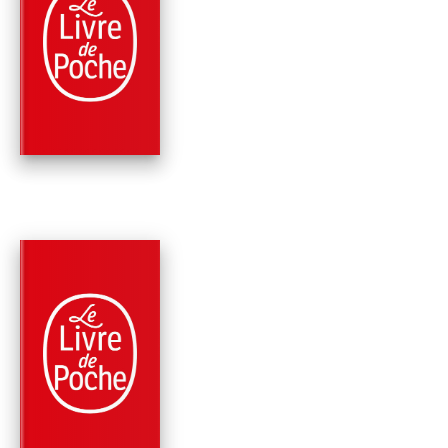
PETITS PORTRAITS 
TRÈS GRANDES
PERSONNES
Barbara Constantine
PARUTION : 10/01/2018
240 PAGES
ROMANS
ALLUMER LE CHAT
Barbara Constantine