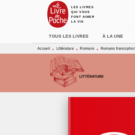
LES LIVRES
MENU
RECHERCHE
CONTENU
QUI VOUS
FONT AIMER
LA VIE
TOUS LES LIVRES
À LA UNE
Accueil
Littérature
Romans
Romans francopho
•
•
•