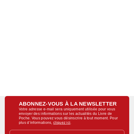
ABONNEZ-VOUS À LA NEWSLETTER
Votre adresse e-mail sera uniquement utilisée pour vous
envoyer des informations sur les actualités du Livre de
Poche. Vous pouvez vous désinscrire à tout moment. Pour
plus d’informations,
cliquez ici
.