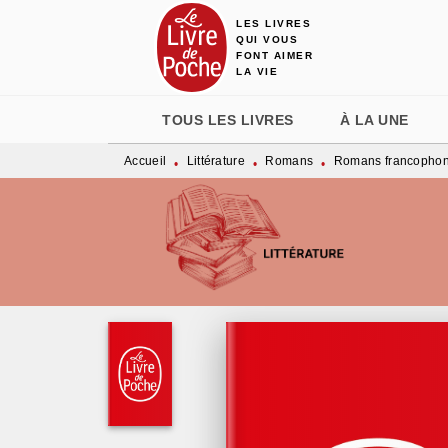
LES LIVRES
MENU
RECHERCHE
CONTENU
QUI VOUS
FONT AIMER
LA VIE
TOUS LES LIVRES
À LA UNE
Accueil
Littérature
Romans
Romans francopho
•
•
•