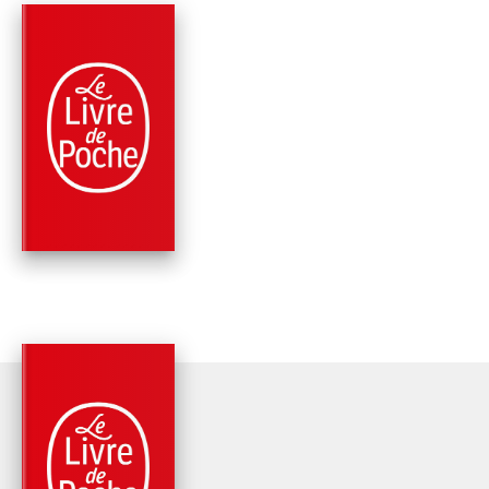
PARUTION : 25/08/2021
288 PAGES
ROMANS
SI JE T'OUBLIE
Morgan Sportès
PARUTION : 16/10/2019
360 PAGES
ROMANS