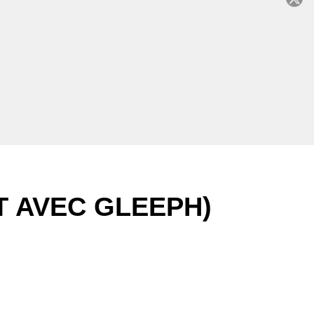
C
T AVEC GLEEPH)