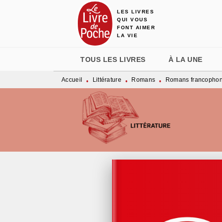
LES LIVRES
MENU
RECHERCHE
CONTENU
QUI VOUS
FONT AIMER
LA VIE
TOUS LES LIVRES
À LA UNE
Accueil
Littérature
Romans
Romans francopho
•
•
•