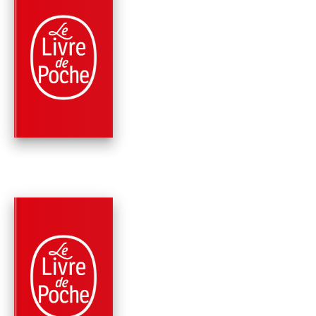
PARUTION : 20/02/2002
474 PAGES
SCIENCE-FICTION
LES PROFONDEURS
FURIEUSES (LE
CENTRE GALACTI…
Gregory Benford
PARUTION : 01/02/1995
480 PAGES
SCIENCE-FICTION
MARÉES DE LUMIÈR
(LE CENTRE
GALACTIQUE, TOM