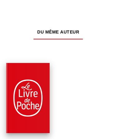
DU MÊME AUTEUR
PARUTION : 14/11/2002
476 PAGES
SCIENCE-FICTION
DANS L'OCÉAN DE 
NUIT (LE CENTRE
GALACTIQU…
Gregory Benford