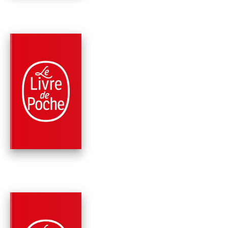
PARUTION : 20/02/2002
474 PAGES
SCIENCE-FICTION
LES PROFONDEURS
FURIEUSES (LE
CENTRE GALACTI…
Gregory Benford
PARUTION : 01/02/1995
480 PAGES
SCIENCE-FICTION