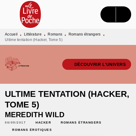
MENU
RECHERCHE
CONTENU
PIED DE PAGE
Accueil
Littérature
Romans
Romans étrangers
•
•
•
•
Ultime tentation (Hacker, Tome 5)
DÉCOUVRIR L'UNIVERS
ULTIME TENTATION (HACKER,
TOME 5)
MEREDITH WILD
06/09/2017
HACKER
ROMANS ÉTRANGERS
ROMANS ÉROTIQUES