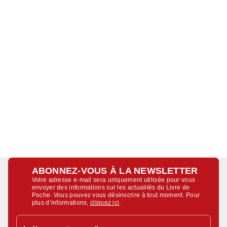
ABONNEZ-VOUS À LA NEWSLETTER
Votre adresse e-mail sera uniquement utilisée pour vous
envoyer des informations sur les actualités du Livre de
Poche. Vous pouvez vous désinscrire à tout moment. Pour
plus d’informations,
cliquez ici
.