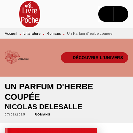
MENU
RECHERCHE
CONTENU
PIED DE PAGE
Accueil
Littérature
Romans
Un Parfum d'herbe coupée
•
•
•
DÉCOUVRIR L'UNIVERS
UN PARFUM D'HERBE
COUPÉE
NICOLAS DELESALLE
07/01/2015
ROMANS