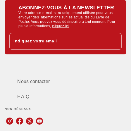
ABONNEZ-VOUS À LA NEWSLETTER
Votre adresse e-mail sera uniquement utilisée pour vous
envoyer des informations sur les actualités du Livre de
Poche. Vous pouvez vous désinscrire à tout moment. Pour
plus d’informations,
cliquez ici
.
Indiquez votre email
Nous contacter
F.A.Q.
NOS RÉSEAUX