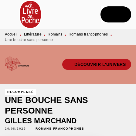
MENU
RECHERCHE
CONTENU
PIED DE PAGE
Accueil
Littérature
Romans
Romans francophones
•
•
•
•
Une bouche sans personne
DÉCOUVRIR L'UNIVERS
RÉCOMPENSÉ
UNE BOUCHE SANS
PERSONNE
GILLES MARCHAND
20/08/2025
ROMANS FRANCOPHONES