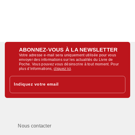
ABONNEZ-VOUS À LA NEWSLETTER
Votre adresse e-mail sera uniquement utilisée pour vous
envoyer des informations sur les actualités du Livre de
Poche. Vous pouvez vous désinscrire à tout moment. Pour
plus d’informations,
cliquez ici
.
Indiquez votre email
Nous contacter