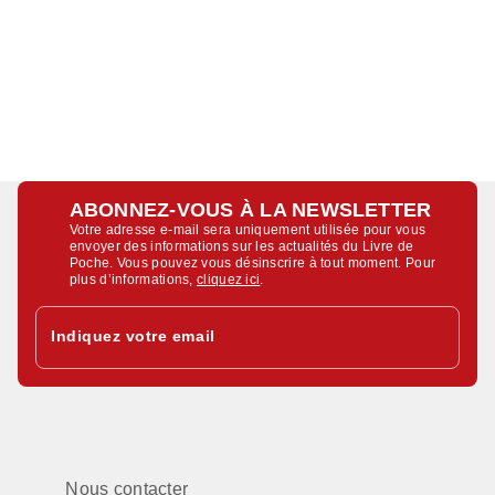
ABONNEZ-VOUS À LA NEWSLETTER
Votre adresse e-mail sera uniquement utilisée pour vous
envoyer des informations sur les actualités du Livre de
Poche. Vous pouvez vous désinscrire à tout moment. Pour
plus d’informations,
cliquez ici
.
Indiquez votre email
Nous contacter