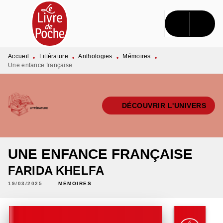
MENU
RECHERCHE
CONTENU
PIED DE PAGE
Accueil
Littérature
Anthologies
Mémoires
•
•
•
•
Une enfance française
DÉCOUVRIR L'UNIVERS
UNE ENFANCE FRANÇAISE
FARIDA KHELFA
19/03/2025
MÉMOIRES