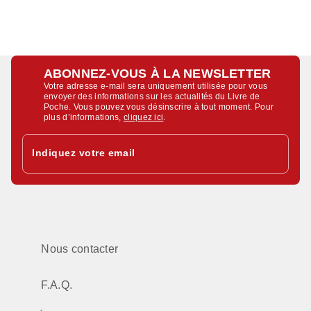
ABONNEZ-VOUS À LA NEWSLETTER
Votre adresse e-mail sera uniquement utilisée pour vous
envoyer des informations sur les actualités du Livre de
Poche. Vous pouvez vous désinscrire à tout moment. Pour
plus d’informations,
cliquez ici
.
Indiquez votre email
Nous contacter
F.A.Q.