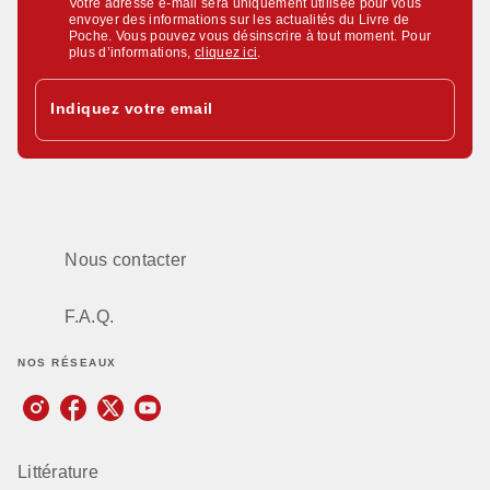
Votre adresse e-mail sera uniquement utilisée pour vous
envoyer des informations sur les actualités du Livre de
Poche. Vous pouvez vous désinscrire à tout moment. Pour
plus d’informations,
cliquez ici
.
Indiquez votre email
Nous contacter
F.A.Q.
NOS RÉSEAUX
Littérature