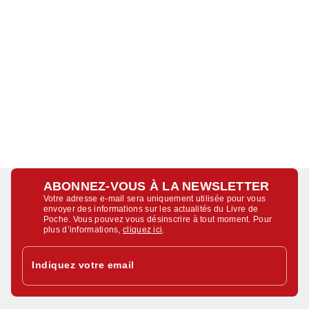
ABONNEZ-VOUS À LA NEWSLETTER
Votre adresse e-mail sera uniquement utilisée pour vous
envoyer des informations sur les actualités du Livre de
Poche. Vous pouvez vous désinscrire à tout moment. Pour
plus d’informations,
cliquez ici
.
Indiquez votre email