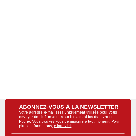
ABONNEZ-VOUS À LA NEWSLETTER
Votre adresse e-mail sera uniquement utilisée pour vous
envoyer des informations sur les actualités du Livre de
Poche. Vous pouvez vous désinscrire à tout moment. Pour
plus d’informations,
cliquez ici
.