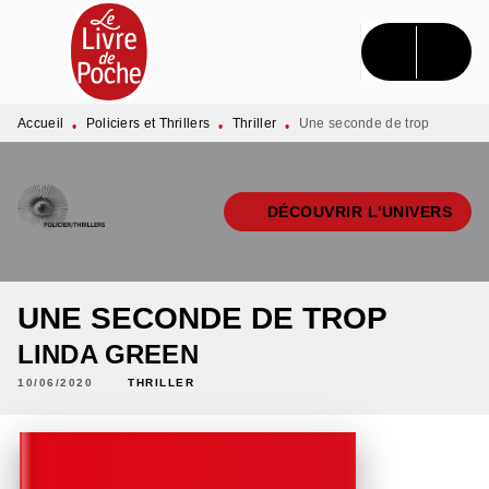
MENU
RECHERCHE
CONTENU
PIED DE PAGE
Accueil
Policiers et Thrillers
Thriller
Une seconde de trop
•
•
•
DÉCOUVRIR L'UNIVERS
UNE SECONDE DE TROP
LINDA GREEN
10/06/2020
THRILLER