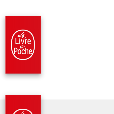
PARUTION : 22/01/2003
441 PAGES
ROMANS
UN SI LONG VOYAG
Rohinton Mistry
PARUTION : 20/06/2001
890 PAGES