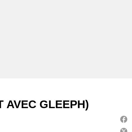
T AVEC GLEEPH)
P