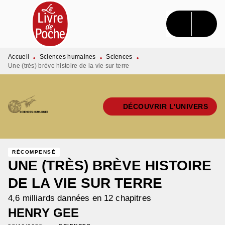
MENU
RECHERCHE
CONTENU
PIED DE PAGE
Accueil
Sciences humaines
Sciences
•
•
•
Une (très) brève histoire de la vie sur terre
DÉCOUVRIR L'UNIVERS
RÉCOMPENSÉ
UNE (TRÈS) BRÈVE HISTOIRE
DE LA VIE SUR TERRE
4,6 milliards dannées en 12 chapitres
HENRY GEE