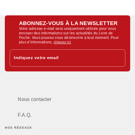
ABONNEZ-VOUS À LA NEWSLETTER
Votre adresse e-mail sera uniquement utilisée pour vous
envoyer des informations sur les actualités du Livre de
Poche. Vous pouvez vous désinscrire à tout moment. Pour
plus d’informations,
cliquez ici
.
Indiquez votre email
Nous contacter
F.A.Q.
NOS RÉSEAUX