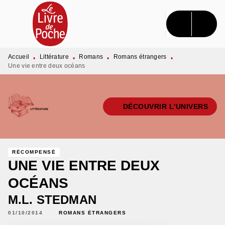
MENU
RECHERCHE
CONTENU
PIED DE PAGE
Accueil
Littérature
Romans
Romans étrangers
•
•
•
•
Une vie entre deux océans
DÉCOUVRIR L'UNIVERS
RÉCOMPENSÉ
UNE VIE ENTRE DEUX
OCÉANS
M.L. STEDMAN
01/10/2014
ROMANS ÉTRANGERS