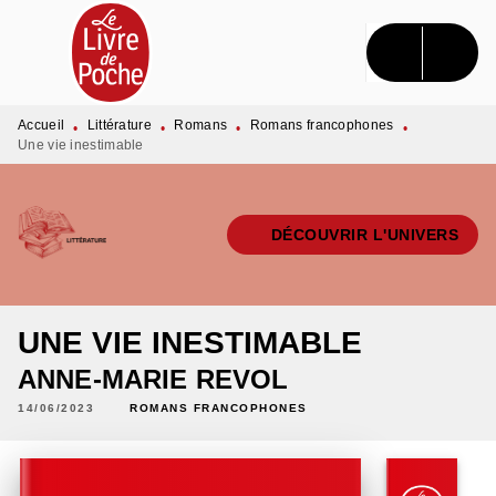
MENU
RECHERCHE
CONTENU
PIED DE PAGE
Accueil
Littérature
Romans
Romans francophones
•
•
•
•
Une vie inestimable
DÉCOUVRIR L'UNIVERS
UNE VIE INESTIMABLE
ANNE-MARIE REVOL
14/06/2023
ROMANS FRANCOPHONES