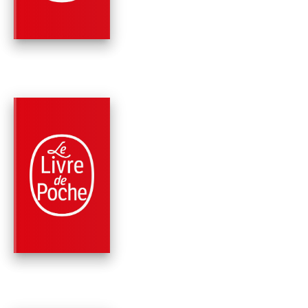
PARUTION : 16/06/2021
352 PAGES
ROMANS
SAUVE-LA
Sylvain Forge