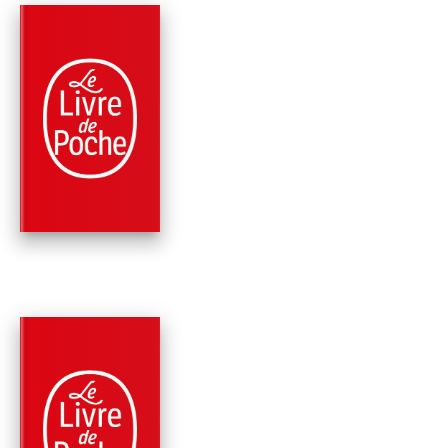
PARUTION : 04/03/2020
384 PAGES
THRILLER
PARASITE
Sylvain Forge
PARUTION : 09/05/2018
384 PAGES
POLICIERS