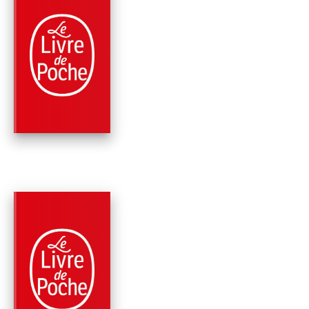
PARUTION : 20/11/2024
320 PAGES
ROMANS
UN PARFUM DE
SOUFRE
Sylvain Forge
PARUTION : 26/04/2023
512 PAGES
ROMANS
SARA
Sylvain Forge