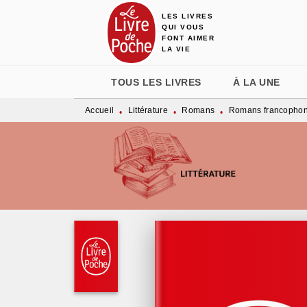
LES LIVRES
MENU
RECHERCHE
CONTENU
QUI VOUS
FONT AIMER
LA VIE
TOUS LES LIVRES
À LA UNE
Accueil
Littérature
Romans
Romans francopho
•
•
•