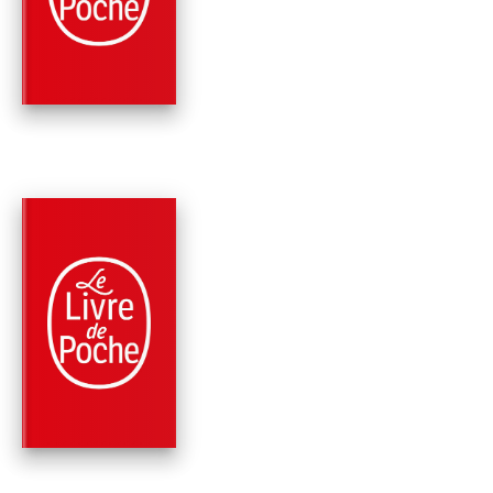
LA TRACE DU SILUR
Sylvain Forge
PARUTION : 20/11/2024
320 PAGES
ROMANS
UN PARFUM DE
SOUFRE
Sylvain Forge