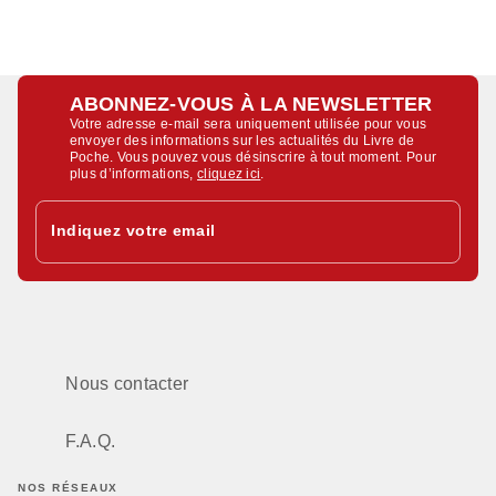
ABONNEZ-VOUS À LA NEWSLETTER
Votre adresse e-mail sera uniquement utilisée pour vous
envoyer des informations sur les actualités du Livre de
Poche. Vous pouvez vous désinscrire à tout moment. Pour
plus d’informations,
cliquez ici
.
Indiquez votre email
Nous contacter
F.A.Q.
NOS RÉSEAUX