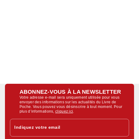
ABONNEZ-VOUS À LA NEWSLETTER
Votre adresse e-mail sera uniquement utilisée pour vous
envoyer des informations sur les actualités du Livre de
Poche. Vous pouvez vous désinscrire à tout moment. Pour
plus d’informations,
cliquez ici
.
Indiquez votre email