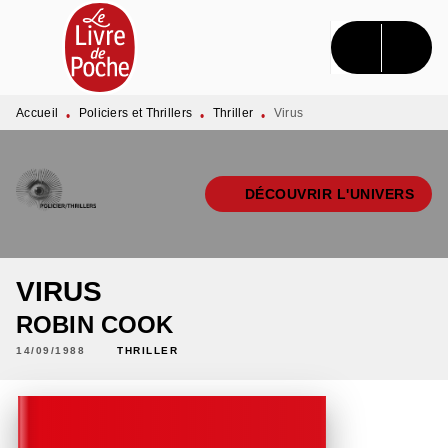
MENU
RECHERCHE
CONTENU
PIED DE PAGE
Accueil
Policiers et Thrillers
Thriller
Virus
•
•
•
DÉCOUVRIR L'UNIVERS
VIRUS
ROBIN COOK
14/09/1988
THRILLER