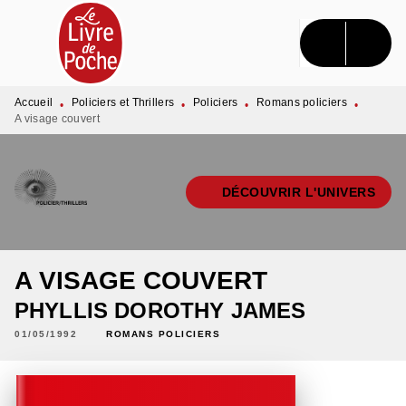
MENU
RECHERCHE
CONTENU
PIED DE PAGE
Accueil
Policiers et Thrillers
Policiers
Romans policiers
•
•
•
•
A visage couvert
DÉCOUVRIR L'UNIVERS
A VISAGE COUVERT
PHYLLIS DOROTHY JAMES
01/05/1992
ROMANS POLICIERS