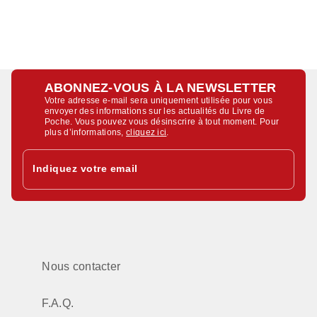
ABONNEZ-VOUS À LA NEWSLETTER
Votre adresse e-mail sera uniquement utilisée pour vous
envoyer des informations sur les actualités du Livre de
Poche. Vous pouvez vous désinscrire à tout moment. Pour
plus d’informations,
cliquez ici
.
Indiquez votre email
Nous contacter
F.A.Q.