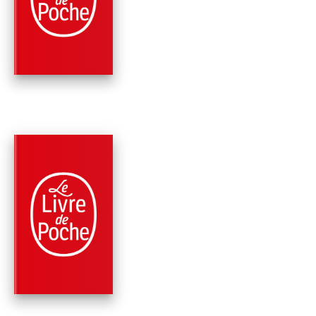
MÉDICAMENT, C'EST
VOUS ! (NOUVEL…
Frédéric Saldmann
PARUTION : 09/05/2018
288 PAGES
SANTÉ
VOTRE SANTÉ SANS
RISQUE
Frédéric Saldmann