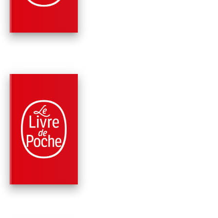
VOUS ! (NOUVEL…
Frédéric Saldmann
PARUTION : 09/05/2018
288 PAGES
SANTÉ
VOTRE SANTÉ SANS
RISQUE
Frédéric Saldmann