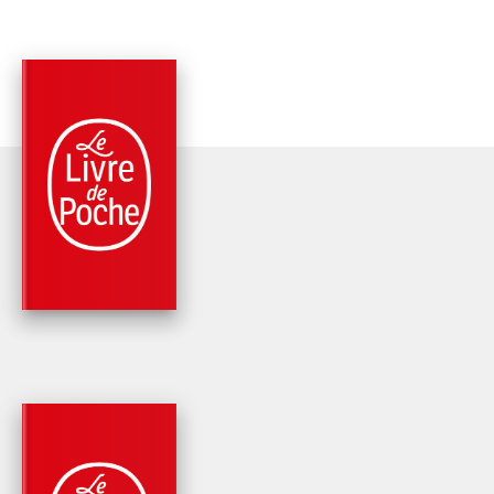
PARUTION : 23/08/2017
288 PAGES
SANTÉ
PRENEZ VOTRE SA
EN MAIN !
Frédéric Saldmann
PARUTION : 10/09/2025
320 PAGES
SANTÉ