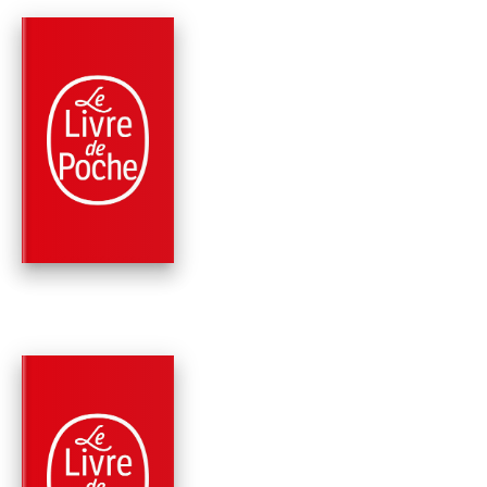
PARUTION : 23/08/2017
288 PAGES
SANTÉ
PRENEZ VOTRE SA
EN MAIN !
Frédéric Saldmann
PARUTION : 10/09/2025
320 PAGES
SANTÉ
LE MEILLEUR