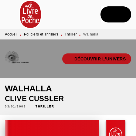
MENU
RECHERCHE
CONTENU
PIED DE PAGE
Accueil
Policiers et Thrillers
Thriller
Walhalla
•
•
•
DÉCOUVRIR L'UNIVERS
WALHALLA
CLIVE CUSSLER
03/01/2006
THRILLER