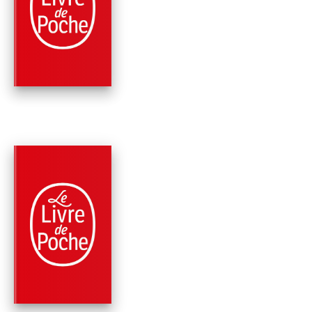
WALKING DEAD, TO
6)
Robert Kirkman
Jay Bonansinga
PARUTION : 16/09/2015
352 PAGES
SCIENCE-FICTION
L'ÈRE DU
PRÉDICATEUR (THE
WALKING DEAD,
TOME…
Robert Kirkman
Jay Bonansinga