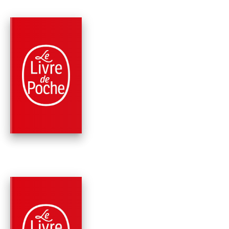
PARUTION : 29/03/2017
352 PAGES
FANTASTIQUE / TERREUR / EPOUVANTE
CHERCHE ET TUE (T
WALKING DEAD, TO
7)
Robert Kirkman
Jay Bonansinga
PARUTION : 23/03/2016
352 PAGES
FANTASTIQUE / TERREUR / EPOUVANTE
INVASION (THE