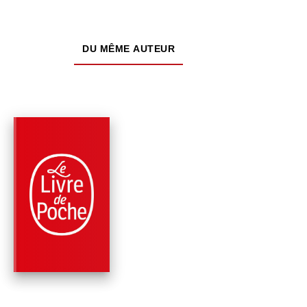
DU MÊME AUTEUR
PARUTION : 18/10/2017
352 PAGES
FANTASTIQUE / TERREUR / EPOUVANTE
RETOUR À WOODBU
(THE WALKING DEAD
TOME 8)
Robert Kirkman
Jay Bonansinga