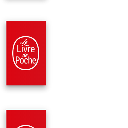
PARUTION : 15/10/2014
352 PAGES
FANTASTIQUE / TERREUR / EPOUVANTE
LA CHUTE DU
GOUVERNEUR 2 (TH
WALKING DEAD, …
Robert Kirkman
Jay Bonansinga