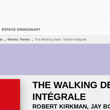
PIED DE PAGE
ESPACE ENSEIGNANT
te
Horreur, Terreur
The Walking Dead - Edition intégrale
•
•
THE WALKING DE
INTÉGRALE
ROBERT KIRKMAN
,
JAY B