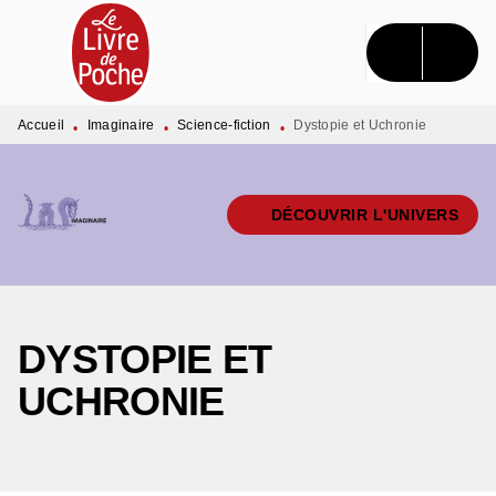
MENU
RECHERCHE
CONTENU
PIED DE PAGE
Accueil
Imaginaire
Science-fiction
Dystopie et Uchronie
•
•
•
DÉCOUVRIR L'UNIVERS
DYSTOPIE ET
UCHRONIE