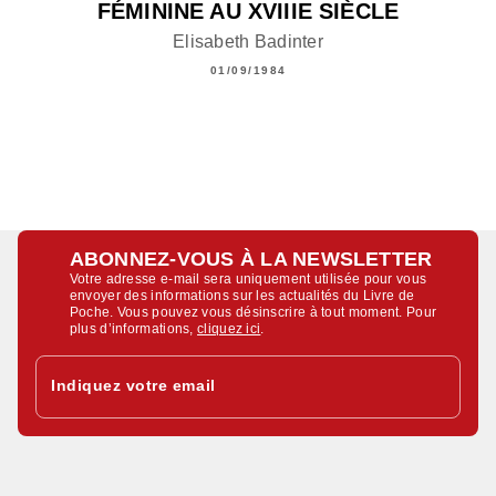
FÉMININE AU XVIIIE SIÈCLE
Elisabeth Badinter
01/09/1984
ABONNEZ-VOUS À LA NEWSLETTER
Votre adresse e-mail sera uniquement utilisée pour vous
envoyer des informations sur les actualités du Livre de
Poche. Vous pouvez vous désinscrire à tout moment. Pour
plus d’informations,
cliquez ici
.
Indiquez votre email