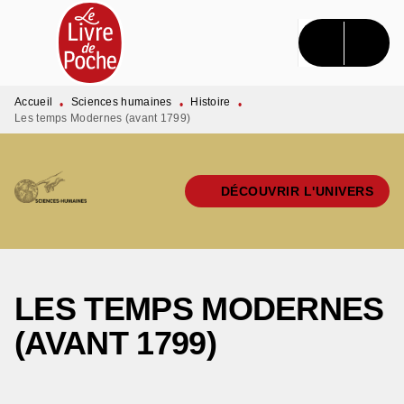
MENU
RECHERCHE
CONTENU
PIED DE PAGE
Accueil
Sciences humaines
Histoire
•
•
•
Les temps Modernes (avant 1799)
DÉCOUVRIR L'UNIVERS
LES TEMPS MODERNES
(AVANT 1799)