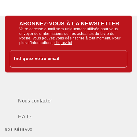
ABONNEZ-VOUS À LA NEWSLETTER
Votre adresse e-mail sera uniquement utilisée pour vous
envoyer des informations sur les actualités du Livre de
Poche. Vous pouvez vous désinscrire à tout moment. Pour
plus d’informations,
cliquez ici
.
Indiquez votre email
Nous contacter
F.A.Q.
NOS RÉSEAUX