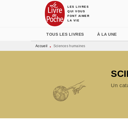
LES LIVRES
MENU
RECHERCHE
CONTENU
QUI VOUS
FONT AIMER
LA VIE
TOUS LES LIVRES
À LA UNE
Accueil
Sciences humaines
•
SC
Un cat