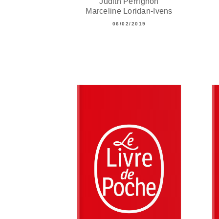
Judith Perrignon
Marceline Loridan-Ivens
06/02/2019