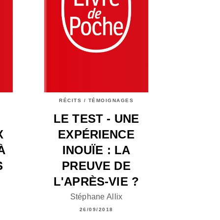
RÉCITS / TÉMOIGNAGES
LE TEST - UNE
X
EXPÉRIENCE
À
INOUÏE : LA
S
PREUVE DE
L'APRÈS-VIE ?
Stéphane Allix
26/09/2018