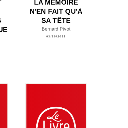
T
LA MÉMOIRE
N'EN FAIT QU'À
S
SA TÊTE
UE
Bernard Pivot
03/10/2018