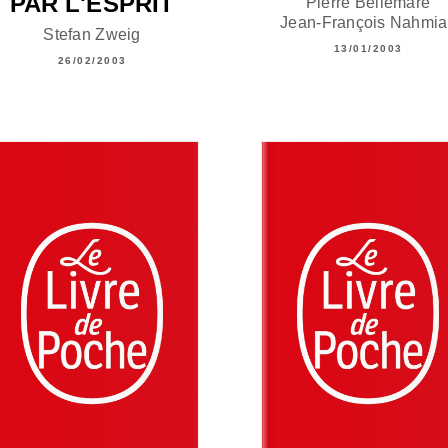
PAR L'ESPRIT
Pierre Bellemare
Jean-François Nahmia
Stefan Zweig
13/01/2003
26/02/2003