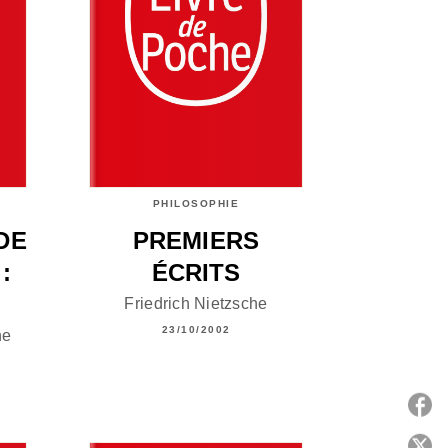
PHILOSOPHIE
DE
PREMIERS
:
ÉCRITS
Friedrich Nietzsche
23/10/2002
ne
P