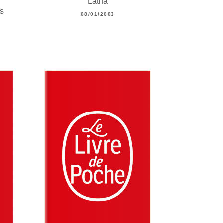
Latifa
s
08/01/2003