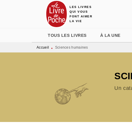
LES LIVRES
MENU
RECHERCHE
CONTENU
QUI VOUS
FONT AIMER
LA VIE
TOUS LES LIVRES
À LA UNE
Accueil
Sciences humaines
•
SC
Un cat