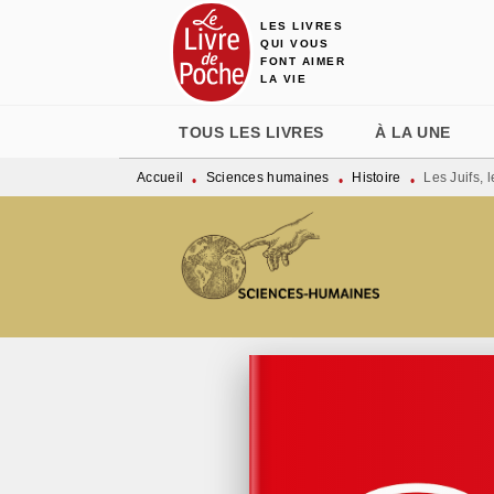
LES LIVRES
MENU
RECHERCHE
CONTENU
QUI VOUS
FONT AIMER
LA VIE
TOUS LES LIVRES
À LA UNE
Accueil
Sciences humaines
Histoire
Les Juifs, 
•
•
•