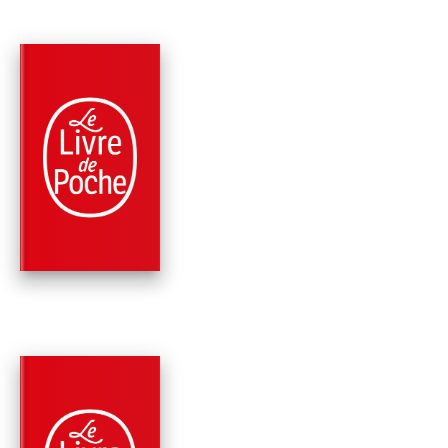
PARUTION : 18/04/2007
624 PAGES
MÉMOIRES
KARL MARX OU
L'ESPRIT DU MOND
Jacques Attali
PARUTION : 29/03/2006
320 PAGES
ROMANS