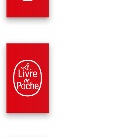
Jacques Attali
PARUTION : 04/04/2012
816 PAGES
MÉMOIRES
PHARES : 24 DESTI
Jacques Attali