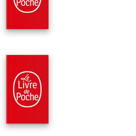
SURVIVRE AUX CRI
Jacques Attali
PARUTION : 07/10/2009
608 PAGES
MÉMOIRES
GÂNDHÎ OU L'ÉVEIL
DES HUMILIÉS
Jacques Attali