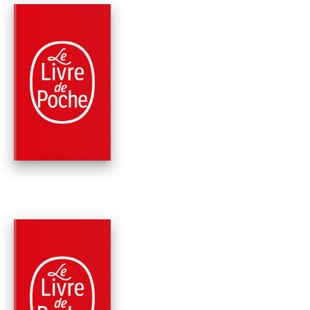
PARUTION : 26/01/2011
320 PAGES
HISTOIRE
UNE BRÈVE HISTOI
DE L'AVENIR -
NOUVELLE ÉD…
Jacques Attali
PARUTION : 05/05/2010
224 PAGES
ECONOMIE
SEPT LEÇONS DE VIE