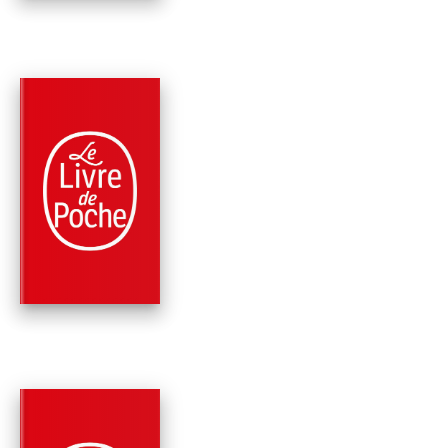
PARUTION : 18/04/2007
624 PAGES
MÉMOIRES
KARL MARX OU
L'ESPRIT DU MOND
Jacques Attali