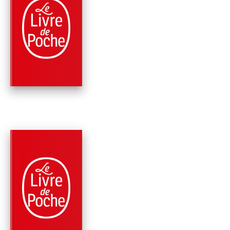
PARUTION : 29/03/2006
320 PAGES
ROMANS
LA CONFRÉRIE DES
ÉVEILLÉS
Jacques Attali
PARUTION : 05/11/2003
768 PAGES
HISTOIRE
LES JUIFS, LE MON
ET L'ARGENT
Jacques Attali