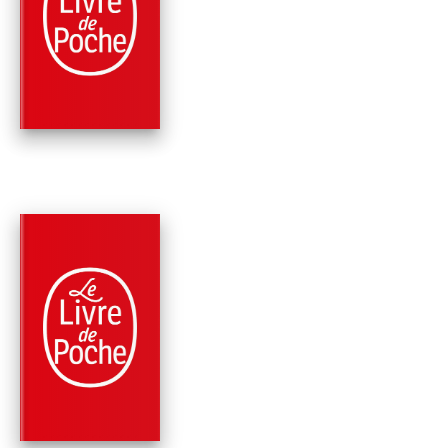
SEPT LEÇONS DE VIE
SURVIVRE AUX CRI
Jacques Attali
PARUTION : 07/10/2009
608 PAGES
MÉMOIRES
GÂNDHÎ OU L'ÉVEIL
DES HUMILIÉS
Jacques Attali