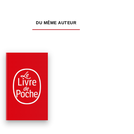
DU MÊME AUTEUR
PARUTION : 13/03/2019
336 PAGES
THRILLER
MEURTRES, EN TOU
INTELLIGENCE
Jacques Attali