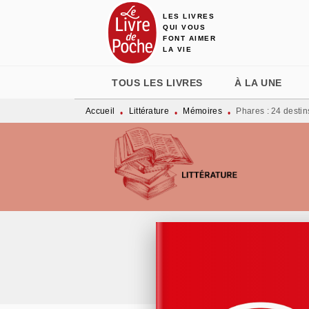
LES LIVRES
MENU
RECHERCHE
CONTENU
QUI VOUS
FONT AIMER
LA VIE
TOUS LES LIVRES
À LA UNE
Accueil
Littérature
Mémoires
Phares : 24 destin
•
•
•