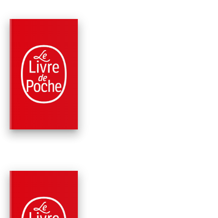
PARUTION : 26/01/2011
320 PAGES
HISTOIRE
UNE BRÈVE HISTOI
DE L'AVENIR -
NOUVELLE ÉD…
Jacques Attali
PARUTION : 05/05/2010
224 PAGES
ECONOMIE