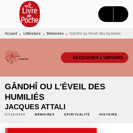
MENU
RECHERCHE
CONTENU
PIED DE PAGE
Accueil
Littérature
Mémoires
Gândhî ou l'éveil des humiliés
•
•
•
DÉCOUVRIR L'UNIVERS
GÂNDHÎ OU L'ÉVEIL DES
HUMILIÉS
JACQUES ATTALI
07/10/2009
MÉMOIRES
SPIRITUALITÉ
HISTOIRE