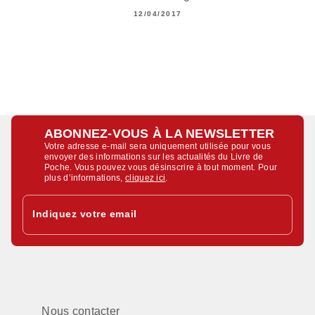
12/04/2017
ABONNEZ-VOUS À LA NEWSLETTER
Votre adresse e-mail sera uniquement utilisée pour vous
envoyer des informations sur les actualités du Livre de
Poche. Vous pouvez vous désinscrire à tout moment. Pour
plus d’informations,
cliquez ici
.
Indiquez votre email
Nous contacter