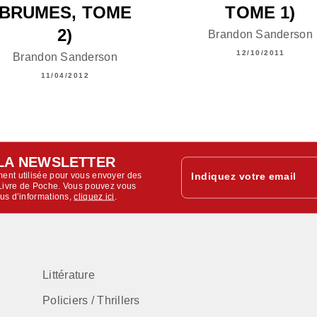
BRUMES, TOME
TOME 1)
2)
Brandon Sanderson
12/10/2011
Brandon Sanderson
11/04/2012
LA NEWSLETTER
ent utilisée pour vous envoyer des
Indiquez votre email
u Livre de Poche. Vous pouvez vous
lus d’informations,
cliquez ici
.
Littérature
Policiers / Thrillers